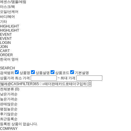
에센스/앰플/세럼
마스크/팩
오일/선케어
바디/헤어
기타
HIGHLIGHT
HIGHLIGHT
EVENT
EVENT
LOGIN
JOIN
CART
ORDER
한국어
영어
SEARCH
검색범위
상품명
상품설명
상품코드
기본설명
상품가격
최소 가격
~
최대 가격
전체분류
(0)
낮은가격순
높은가격순
판매많은순
평점높은순
후기많은순
최근등록순
등록된 상품이 없습니다.
COMPANY