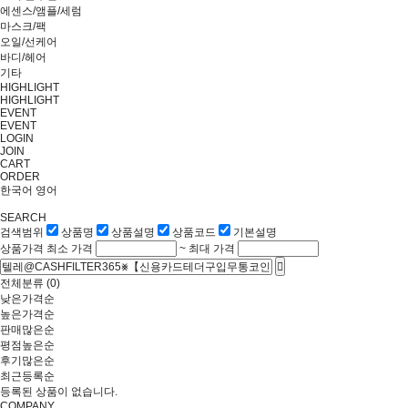
에센스/앰플/세럼
마스크/팩
오일/선케어
바디/헤어
기타
HIGHLIGHT
HIGHLIGHT
EVENT
EVENT
LOGIN
JOIN
CART
ORDER
한국어
영어
SEARCH
검색범위
상품명
상품설명
상품코드
기본설명
상품가격
최소 가격
~
최대 가격
전체분류
(0)
낮은가격순
높은가격순
판매많은순
평점높은순
후기많은순
최근등록순
등록된 상품이 없습니다.
COMPANY