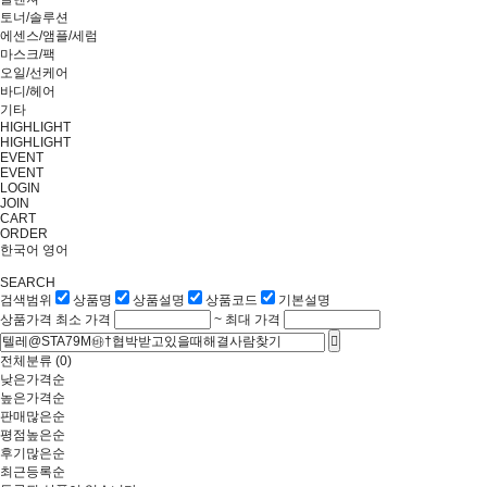
토너/솔루션
에센스/앰플/세럼
마스크/팩
오일/선케어
바디/헤어
기타
HIGHLIGHT
HIGHLIGHT
EVENT
EVENT
LOGIN
JOIN
CART
ORDER
한국어
영어
SEARCH
검색범위
상품명
상품설명
상품코드
기본설명
상품가격
최소 가격
~
최대 가격
전체분류
(0)
낮은가격순
높은가격순
판매많은순
평점높은순
후기많은순
최근등록순