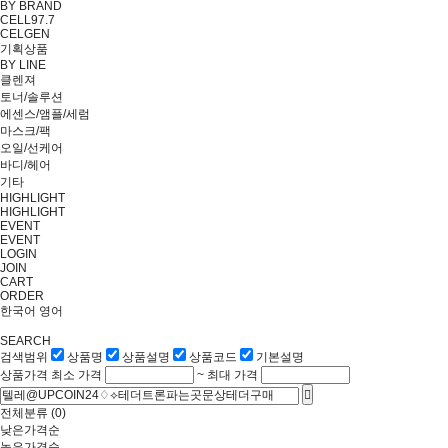
BY BRAND
CELL97.7
CELGEN
기획상품
BY LINE
클렌져
토너/솔루션
에센스/앰플/세럼
마스크/팩
오일/선케어
바디/헤어
기타
HIGHLIGHT
HIGHLIGHT
EVENT
EVENT
LOGIN
JOIN
CART
ORDER
한국어
영어
SEARCH
검색범위
상품명
상품설명
상품코드
기본설명
상품가격
최소 가격
~
최대 가격
전체분류
(0)
낮은가격순
높은가격순