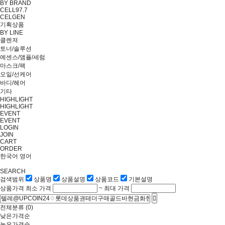
BY BRAND
CELL97.7
CELGEN
기획상품
BY LINE
클렌져
토너/솔루션
에센스/앰플/세럼
마스크/팩
오일/선케어
바디/헤어
기타
HIGHLIGHT
HIGHLIGHT
EVENT
EVENT
LOGIN
JOIN
CART
ORDER
한국어
영어
SEARCH
검색범위
상품명
상품설명
상품코드
기본설명
상품가격
최소 가격
~
최대 가격
전체분류
(0)
낮은가격순
높은가격순