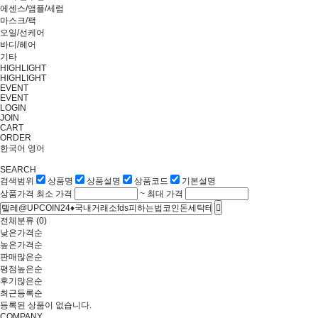
에센스/앰플/세럼
마스크/팩
오일/선케어
바디/헤어
기타
HIGHLIGHT
HIGHLIGHT
EVENT
EVENT
LOGIN
JOIN
CART
ORDER
한국어
영어
SEARCH
검색범위
상품명
상품설명
상품코드
기본설명
상품가격
최소 가격
~
최대 가격
전체분류
(0)
낮은가격순
높은가격순
판매많은순
평점높은순
후기많은순
최근등록순
등록된 상품이 없습니다.
COMPANY