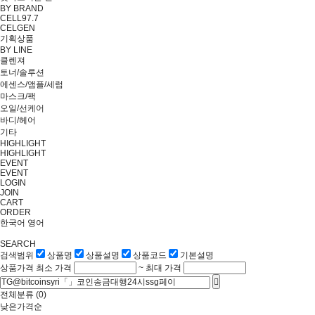
BY BRAND
CELL97.7
CELGEN
기획상품
BY LINE
클렌져
토너/솔루션
에센스/앰플/세럼
마스크/팩
오일/선케어
바디/헤어
기타
HIGHLIGHT
HIGHLIGHT
EVENT
EVENT
LOGIN
JOIN
CART
ORDER
한국어
영어
SEARCH
검색범위
상품명
상품설명
상품코드
기본설명
상품가격
최소 가격
~
최대 가격
전체분류
(0)
낮은가격순